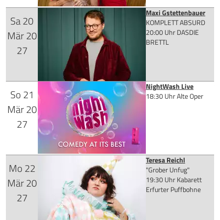
Maxi Gstettenbauer
Sa
20
Tickets kaufen
für 28,90 €
KOMPLETT ABSURD
20:00 Uhr
DASDIE
Mär
20
BRETTL
27
Mehr Infos
NightWash Live
So
21
Tickets kaufen
18:30 Uhr
Alte Oper
für 33,45 €
Mär
20
27
Mehr Infos
Teresa Reichl
Mo
22
für 36,45 €
"Grober Unfug"
Tickets kaufen
19:30 Uhr
Kabarett
Mär
20
Erfurter Puffbohne
27
Mehr Infos