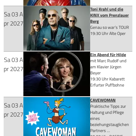
Toni Krahl und die
Sa
03
A
Tickets kaufen
KINX vom Prenzlauer
für 37,15 €
Berg
pr
2027
Genau so war’s TOUR
19:30 Uhr
Alte Oper
Mehr Infos
Ein Abend für Hilde
Sa
03
A
ab 59,90 €
mit Marc Rudolf und
Tickets kaufen
am Klavier Jürgen
pr
2027
Beyer
19:30 Uhr
Kabarett
Erfurter Puffbohne
Mehr Infos
CAVEWOMAN
Sa
03
A
Tickets kaufen
für 28,90 €
Praktische Tipps zur
Haltung und Pflege
pr
2027
eines
beziehungstauglichen
Partners …