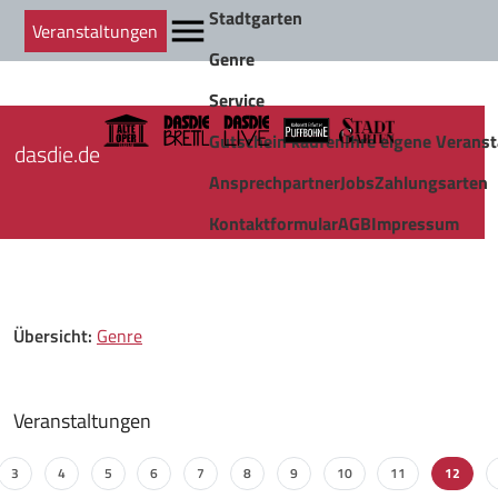
Stadtgarten
Veranstaltungen
Genre
Service
Gutschein kaufen
Ihre eigene Veranst
dasdie.de
Ansprechpartner
Jobs
Zahlungsarten
Kontaktformular
AGB
Impressum
Übersicht:
Genre
Veranstaltungen
3
4
5
6
7
8
9
10
11
12