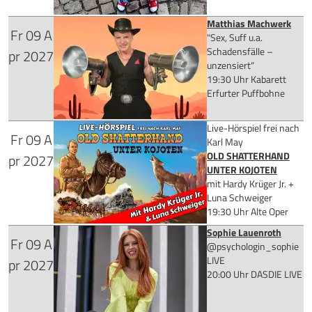
Matthias Machwerk
Fr
09
A
ab 51,00 €
"Sex, Suff u.a.
Mehr Infos
Schadensfälle –
pr
2027
unzensiert“
Tickets kaufen
19:30 Uhr
Kabarett
Erfurter Puffbohne
Mehr Infos
Live-Hörspiel frei nach
Fr
09
A
Tickets kaufen
für 22,90 €
Karl May
OLD SHATTERHAND
pr
2027
UNTER KOJOTEN
mit Hardy Krüger Jr. +
Luna Schweiger
Mehr Infos
19:30 Uhr
Alte Oper
Sophie Lauenroth
Fr
09
A
Tickets kaufen
ab 58,15 €
@psychologin_sophie
LIVE
pr
2027
20:00 Uhr
DASDIE LIVE