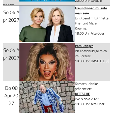
Mehr Infos
20:00 Uhr
DASDIE
BRETTL
Freundinnen müsste
So
04
A
Tickets kaufen
man sein
für 31,90 €
Ein Abend mit Annette
pr
2027
Frier und Maren
Kroymann
18:00 Uhr
Alte Oper
Mehr Infos
Pam Pengco
So
04
A
ab 42,65 €
Ich entschuldige mich
Tickets kaufen
im Voraus!
pr
2027
19:00 Uhr
DASDIE LIVE
Mehr Infos
Karsten Jahnke
Do
08
Tickets kaufen
präsentiert
DITTSCHE
Apr
20
live & solo 2027
27
19:30 Uhr
Alte Oper
für 29,25 €