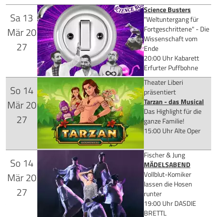
Science Busters
Sa
13
"Weltuntergang für
Fortgeschrittene" - Die
Mär
20
Wissenschaft vom
27
Ende
20:00 Uhr
Kabarett
Erfurter Puffbohne
Theater Liberi
So
14
für 35,75 €
präsentiert
Tarzan - das Musical
Mär
20
Das Highlight für die
27
ganze Familie!
15:00 Uhr
Alte Oper
Mehr Infos
Fischer & Jung
So
14
Tickets kaufen
ab 24,00 €
MÄDELSABEND
Vollblut-Komiker
Mär
20
lassen die Hosen
27
runter
19:00 Uhr
DASDIE
Mehr Infos
BRETTL