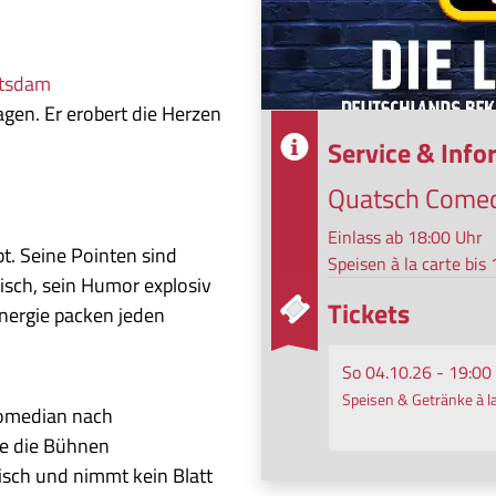
otsdam
agen. Er erobert die Herzen
Service & Inf
Quatsch Comed
Einlass ab 18:00 Uhr
bt. Seine Pointen sind
Speisen à la carte bis
sch, sein Humor explosiv
Tickets
Energie packen jeden
So 04.10.26 - 19:00
Speisen & Getränke à la
omedian nach
ie die Bühnen
nisch und nimmt kein Blatt