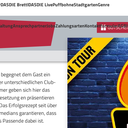
r
DASDIE Brettl
DASDIE Live
Puffbohne
Stadtgarten
Genre
taltung
Ansprechpartner
Jobs
Zahlungsarten
Kontaktformular
AGB
GUTSCHEI
 begegnet dem Gast ein
r unterschiedlichen Club-
r geben sich hier das
Besetzung en präsentieren
as Erfolgsrezept seit über
medians garantieren, dass
 Passende dabei ist.