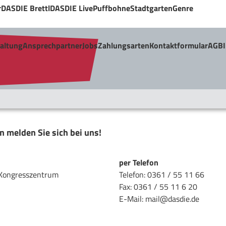
r
DASDIE Brettl
DASDIE Live
Puffbohne
Stadtgarten
Genre
taltung
Ansprechpartner
Jobs
Zahlungsarten
Kontaktformular
AGB
melden Sie sich bei uns!
per Telefon
 Kongresszentrum
Telefon:
0361 / 55 11 66
Fax:
0361 / 55 11 6 20
E-Mail:
mail@dasdie.de