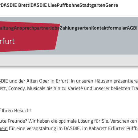
r
DASDIE Brettl
DASDIE Live
Puffbohne
Stadtgarten
Genre
taltung
Ansprechpartner
Jobs
Zahlungsarten
Kontaktformular
AGB
rfurt
IE und der Alten Oper in Erfurt! In unseren Häusern präsentieren
ett, Comedy, Musicals bis hin zu Varieté und unserer beliebten Tr
f Ihren Besuch!
ute Freunde? Wir haben die optimale Lösung für Sie. Verschenken 
hein
für eine Veranstaltung im DASDIE, im Kabarett Erfurter Puffb