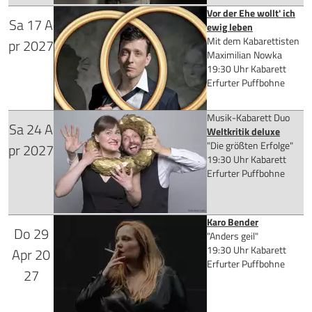
Vor der Ehe wollt' ich
Sa
17
A
Verlegt vom DASDIE LIVE
Tickets kaufen
ewig leben
Mit dem Kabarettisten
pr
2027
für 26,90 €
Maximilian Nowka
19:30 Uhr
Kabarett
Erfurter Puffbohne
Musik-Kabarett Duo
Mehr Infos
Sa
24
A
Weltkritik deluxe
"Die größten Erfolge"
pr
2027
Tickets kaufen
für 25,90 €
19:30 Uhr
Kabarett
Erfurter Puffbohne
Karo Bender
Mehr Infos
Do
29
für 26,90 €
"Anders geil"
19:30 Uhr
Kabarett
Apr
20
Tickets kaufen
Erfurter Puffbohne
27
Mehr Infos