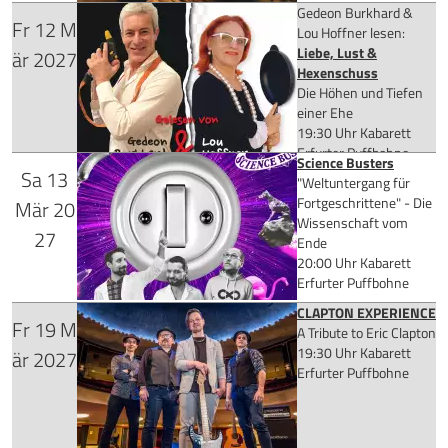
Gedeon Burkhard &
Fr
12
M
Tickets kaufen
Lou Hoffner lesen:
für 25,90 €
Liebe, Lust &
är
2027
Hexenschuss
Die Höhen und Tiefen
einer Ehe
19:30 Uhr
Kabarett
Mehr Infos
Erfurter Puffbohne
Science Busters
Sa
13
"Weltuntergang für
Tickets kaufen
für 29,90 €
Fortgeschrittene" - Die
Mär
20
Wissenschaft vom
27
Ende
20:00 Uhr
Kabarett
Erfurter Puffbohne
Mehr Infos
CLAPTON EXPERIENCE
Fr
19
M
für 35,75 €
A Tribute to Eric Clapton
Tickets kaufen
19:30 Uhr
Kabarett
är
2027
Erfurter Puffbohne
Mehr Infos