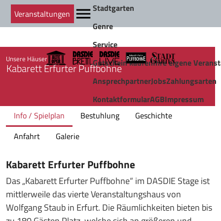
Stadtgarten
Veranstaltungen
Genre
Service
Unsere Häuser
Gutschein kaufen
Ihre eigene Veranst
Kabarett Erfurter Puffbohne
Ansprechpartner
Jobs
Zahlungsarten
Kontaktformular
AGB
Impressum
Info / Spielplan
Bestuhlung
Geschichte
Anfahrt
Galerie
Kabarett Erfurter Puffbohne
Das „Kabarett Erfurter Puffbohne“ im DASDIE Stage ist
mittlerweile das vierte Veranstaltungshaus von
Wolfgang Staub in Erfurt. Die Räumlichkeiten bieten bis
zu 180 Gästen Platz, welche sich an größeren und