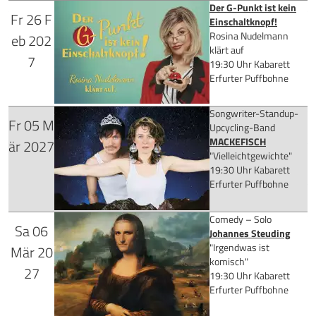
Der G-Punkt ist kein
Fr
26
F
Einschaltknopf!
Tickets kaufen
Rosina Nudelmann
eb
202
klärt auf
für 28,90 €
7
19:30 Uhr
Kabarett
Erfurter Puffbohne
Songwriter-Standup-
Fr
05
M
Mehr Infos
für 28,90 €
Upcycling-Band
MACKEFISCH
är
2027
Tickets kaufen
"Vielleichtgewichte"
19:30 Uhr
Kabarett
Erfurter Puffbohne
Mehr Infos
Comedy – Solo
Sa
06
Tickets kaufen
für 26,90 €
Johannes Steuding
"Irgendwas ist
Mär
20
komisch"
27
19:30 Uhr
Kabarett
Erfurter Puffbohne
Mehr Infos