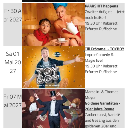
PAARSHIT happens
Fr
30
A
Tickets kaufen
für 29,90 €
Zweiter Aufguss – Jetzt
noch heißer!
pr
2027
19:30 Uhr
Kabarett
Erfurter Puffbohne
Mehr Infos
Till Frömmel - TOYBOY
Sa
01
Tickets kaufen
Impro-Comedy &
Magie live!
Mai
20
19:30 Uhr
Kabarett
für 28,90 €
27
Erfurter Puffbohne
Marcelini & Thomas
Fr
07
M
Mehr Infos
für 26,90 €
Meyer
Goldene Varietäten -
ai
2027
Tickets kaufen
20er Jahre Revue
Zauberkunst, Varieté
und Gesang aus den
Mehr Infos
goldenen 20er und