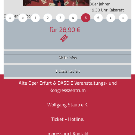
30er Jahren
19:30 Uhr
Kabarett
Tickets kaufen
Erfurter Puffbohne
«
<
1
2
3
4
5
6
>
»
für 28,90 €
Mehr Infos
Startseite
Alle Veranstaltungsorte
Kabarett Erfurter Puffbohne
Tickets kaufen
Alte Oper Erfurt & DASDIE Veranstaltungs- und
Kongresszentrum
Wolfgang Staub e.K.
Ticket - Hotline:
Impressum
|
Kontakt