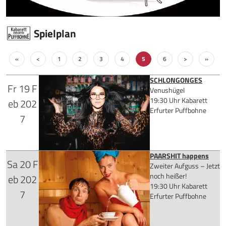
Spielplan
«
<
1
2
3
4
5
6
>
»
SCHLONGONGES
Fr
19
F
Venushügel
19:30 Uhr
Kabarett
eb
202
Erfurter Puffbohne
7
PAARSHIT happens
Sa
20
F
Zweiter Aufguss – Jetzt
für 35,50 €
noch heißer!
eb
202
19:30 Uhr
Kabarett
7
Erfurter Puffbohne
Mehr Infos