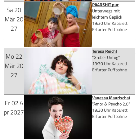
PAARSHIT pur
Sa
20
Tickets kaufen
Unterwegs mit
für 32,90 €
leichtem Gepäck
Mär
20
19:30 Uhr
Kabarett
27
Erfurter Puffbohne
Mehr Infos
Teresa Reichl
Mo
22
für 28,90 €
"Grober Unfug"
Tickets kaufen
19:30 Uhr
Kabarett
Mär
20
Erfurter Puffbohne
27
Mehr Infos
Vanessa Maurischat
Fr
02
A
Tickets kaufen
für 32,30 €
"Amor & Psycho 2.0"
19:30 Uhr
Kabarett
pr
2027
Erfurter Puffbohne
Mehr Infos