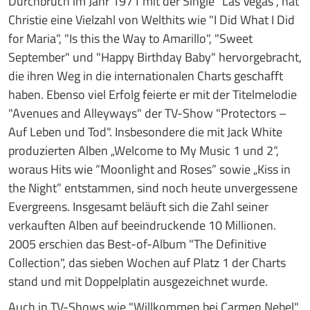
Durchbruch im Jahr 1971 mit der Single "Las Vegas", hat
Christie eine Vielzahl von Welthits wie "I Did What I Did
for Maria", "Is this the Way to Amarillo", "Sweet
September" und "Happy Birthday Baby" hervorgebracht,
die ihren Weg in die internationalen Charts geschafft
haben. Ebenso viel Erfolg feierte er mit der Titelmelodie
"Avenues and Alleyways" der TV-Show "Protectors –
Auf Leben und Tod". Insbesondere die mit Jack White
produzierten Alben „Welcome to My Music 1 und 2“,
woraus Hits wie “Moonlight and Roses” sowie „Kiss in
the Night” entstammen, sind noch heute unvergessene
Evergreens. Insgesamt beläuft sich die Zahl seiner
verkauften Alben auf beeindruckende 10 Millionen.
2005 erschien das Best-of-Album "The Definitive
Collection", das sieben Wochen auf Platz 1 der Charts
stand und mit Doppelplatin ausgezeichnet wurde.
Auch in TV-Shows wie "Willkommen bei Carmen Nebel",