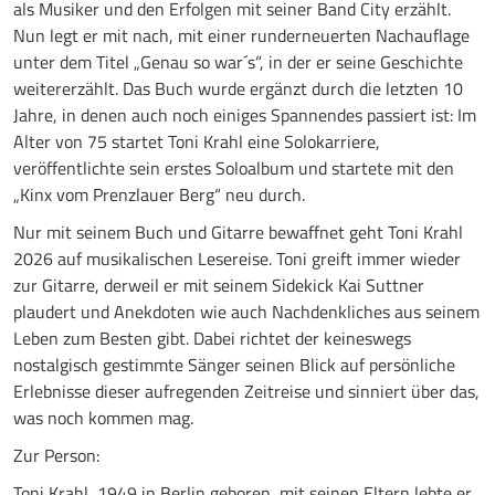
als Musiker und den Erfolgen mit seiner Band City erzählt.
Nun legt er mit nach, mit einer runderneuerten Nachauflage
unter dem Titel „Genau so war´s“, in der er seine Geschichte
weitererzählt. Das Buch wurde ergänzt durch die letzten 10
Jahre, in denen auch noch einiges Spannendes passiert ist: Im
Alter von 75 startet Toni Krahl eine Solokarriere,
veröffentlichte sein erstes Soloalbum und startete mit den
„Kinx vom Prenzlauer Berg“ neu durch.
Nur mit seinem Buch und Gitarre bewaffnet geht Toni Krahl
2026 auf musikalischen Lesereise. Toni greift immer wieder
zur Gitarre, derweil er mit seinem Sidekick Kai Suttner
plaudert und Anekdoten wie auch Nachdenkliches aus seinem
Leben zum Besten gibt. Dabei richtet der keineswegs
nostalgisch gestimmte Sänger seinen Blick auf persönliche
Erlebnisse dieser aufregenden Zeitreise und sinniert über das,
was noch kommen mag.
Zur Person:
Toni Krahl, 1949 in Berlin geboren, mit seinen Eltern lebte er