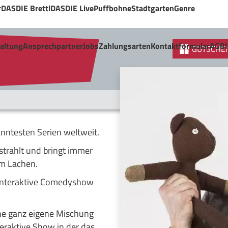
r
DASDIE Brettl
DASDIE Live
Puffbohne
Stadtgarten
Genre
taltung
Ansprechpartner
Jobs
Zahlungsarten
Kontaktformular
AGB
GUTSCHEI
nntesten Serien weltweit.
strahlt und bringt immer
um Lachen.
 interaktive Comedyshow
ine ganz eigene Mischung
nteraktive Show in der das