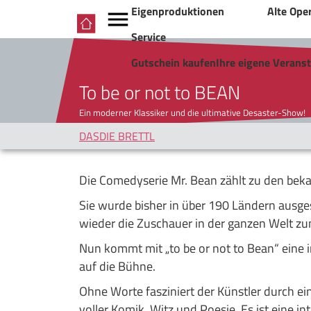
Eigenproduktionen
Alte Ope
Service
Gutschein kaufen
Ihre eigene Verans
To be or not to BEAN
Ein moderner Klassiker und die ultimative Desaster-Show!
DASDIE BRETTL
Die Comedyserie Mr. Bean zählt zu den beka
Sie wurde bisher in über 190 Ländern ausge
wieder die Zuschauer in der ganzen Welt z
Nun kommt mit „to be or not to Bean“ eine
auf die Bühne.
Ohne Worte fasziniert der Künstler durch e
voller Komik, Witz und Poesie. Es ist eine i