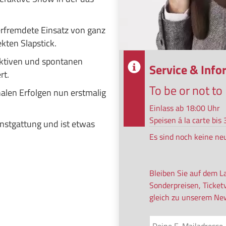
verfremdete Einsatz von ganz
kten Slapstick.
raktiven und spontanen
Service & Inf
rt.
To be or not t
nalen Erfolgen nun erstmalig
Einlass ab 18:00 Uhr
Speisen á la carte bi
nstgattung und ist etwas
Es sind noch keine ne
Bleiben Sie auf dem L
Sonderpreisen, Ticket
gleich zu unserem New