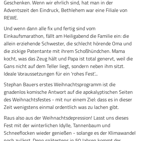
Geschenken. Wenn wir ehrlich sind, hat man in der
Adventszeit den Eindruck, Bethlehem war eine Filiale von
REWE.
Und wenn dann alle fix und fertig sind vom
Einkaufsmarathon, fällt am Heiligabend die Familie ein: die
allein erziehende Schwester, die schlecht hörende Oma und
die zickige Patentante mit ihrem Schoßhündchen. Mama
kocht, was das Zeug hält und Papa ist total genervt, weil die
Gans nicht auf dem Teller liegt, sondern neben ihm sitzt.
Ideale Voraussetzungen für ein 'rohes Fest'...
Stephan Bauers erstes Weihnachtsprogramm ist die
gnadenlos komische Antwort auf die apokalyptischen Seiten
des Weihnachtsfestes - mit nur einem Ziel: dass es in dieser
Zeit wenigstens einmal ordentlich was zu lachen gibt.
Raus also aus der Weihnachtsdepression! Lasst uns dieses
Fest mit der winterlichen Idylle, Tannenbaum und
Schneeflocken wieder genießen - solange es der Klimawandel
noch zulässt. Denn spätestens in 50 Jahren kommt der