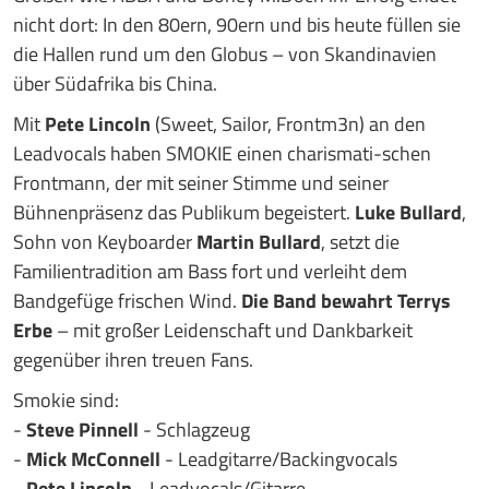
nicht dort: In den 80ern, 90ern und bis heute füllen sie
die Hallen rund um den Globus – von Skandinavien
über Südafrika bis China.
Mit
Pete Lincoln
(Sweet, Sailor, Frontm3n) an den
Leadvocals haben SMOKIE einen charismati-schen
Frontmann, der mit seiner Stimme und seiner
Bühnenpräsenz das Publikum begeistert.
Luke Bullard
,
Sohn von Keyboarder
Martin Bullard
, setzt die
Familientradition am Bass fort und verleiht dem
Bandgefüge frischen Wind.
Die Band bewahrt Terrys
Erbe
– mit großer Leidenschaft und Dankbarkeit
gegenüber ihren treuen Fans.
Smokie sind:
-
Steve Pinnell
- Schlagzeug
-
Mick McConnell
- Leadgitarre/Backingvocals
-
Pete Lincoln
- Leadvocals/Gitarre