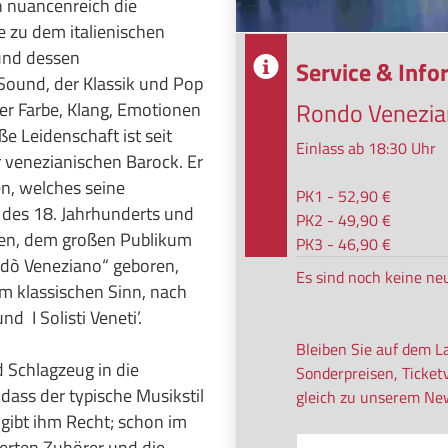
n nuancenreich die
e zu dem italienischen
und dessen
Service & Inf
ound, der Klassik und Pop
Rondo Venezi
r Farbe, Klang, Emotionen
e Leidenschaft ist seit
Einlass ab 18:30 Uhr
r venezianischen Barock. Er
en, welches seine
PK1 - 52,90 €
des 18. Jahrhunderts und
PK2 - 49,90 €
egen, dem großen Publikum
PK3 - 46,90 €
ndò Veneziano“ geboren,
Es sind noch keine ne
m klassischen Sinn, nach
 ‚I Solisti Veneti’.
Bleiben Sie auf dem L
 Schlagzeug in die
Sonderpreisen, Ticket
dass der typische Musikstil
gleich zu unserem New
 gibt ihm Recht; schon im
terten Zuhörer und die