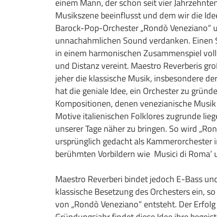
einem Mann, der schon seit vier Jahrzehnte
Musikszene beeinflusst und dem wir die Ide
Barock-Pop-Orchester „Rondò Veneziano“ 
unnachahmlichen Sound verdanken. Einen S
in einem harmonischen Zusammenspiel volle
und Distanz vereint. Maestro Reverberis groß
jeher die klassische Musik, insbesondere de
hat die geniale Idee, ein Orchester zu gründ
Kompositionen, denen venezianische Musik 
Motive italienischen Folklores zugrunde li
unserer Tage näher zu bringen. So wird „Ro
ursprünglich gedacht als Kammerorchester i
berühmten Vorbildern wie ‚Musici di Roma’ und
Maestro Reverberi bindet jedoch E-Bass und
klassische Besetzung des Orchesters ein, so 
von „Rondò Veneziano“ entsteht. Der Erfolg
Gründungsjahr findet diese Idee ihre begeis