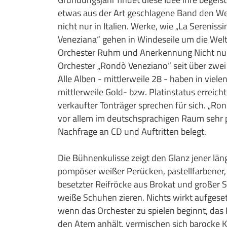
etwas aus der Art geschlagene Band den Weg
nicht nur in Italien. Werke, wie „La Serenis
Veneziana“ gehen in Windeseile um die Wel
Orchester Ruhm und Anerkennung Nicht nur 
Orchester „Rondò Veneziano“ seit über zwei 
Alle Alben - mittlerweile 28 - haben in viel
mittlerweile Gold- bzw. Platinstatus erreicht
verkaufter Tonträger sprechen für sich. „Ro
vor allem im deutschsprachigen Raum sehr p
Nachfrage an CD und Auftritten belegt.
Die Bühnenkulisse zeigt den Glanz jener lä
pompöser weißer Perücken, pastellfarbener,
besetzter Reifröcke aus Brokat und großer S
weiße Schuhen zieren. Nichts wirkt aufgesetz
wenn das Orchester zu spielen beginnt, das
den Atem anhält, vermischen sich barocke 