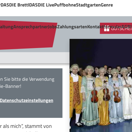
r
DASDIE Brettl
DASDIE Live
Puffbohne
Stadtgarten
Genre
taltung
Ansprechpartner
Jobs
Zahlungsarten
Kontaktformular
AGB
GUTSCHEI
n Sie bitte die Verwendung
ie-Banner!
Datenschutzeinstellungen
r als mich“, stammt von