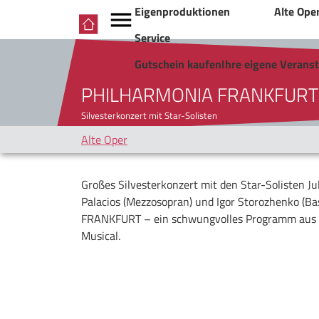
Eigenproduktionen
Alte Ope
Service
Gutschein kaufen
Ihre eigene Verans
PHILHARMONIA FRANKFURT
Silvesterkonzert mit Star-Solisten
Alte Oper
Großes Silvesterkonzert mit den Star-Solisten Jul
Palacios (Mezzosopran) und Igor Storozhenko (
FRANKFURT – ein schwungvolles Programm aus P
Musical.