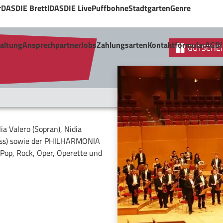
r
DASDIE Brettl
DASDIE Live
Puffbohne
Stadtgarten
Genre
taltung
Ansprechpartner
Jobs
Zahlungsarten
Kontaktformular
AGB
GUTSCHEI
ia Valero (Sopran), Nidia
Bass) sowie der PHILHARMONIA
op, Rock, Oper, Operette und