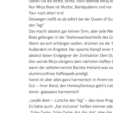
Sehen Sie die letzte, echte, noch lebende Mirja 
Nur Mirja Boes ist Mutter, Bandquälerin und vor al
Tour noch älter! Irre!
Deswegen heißt es ab sofort bei der Queen of Qu
den Tag!“
Das macht absolut gar keinen Sinn, aber jede Me
Boes gefangen in der Telefonwarteschleife des G
Wenn sie sich erhängen wollen, drücken sie die 
Außerdem im Angebot: Der epische Kampf einer 
absolut bösen Endgegner der Zivilisation: Dem D
Den würde Mirja übrigens dem nächsten Kaffee-J
wenn der selbsternannte Barista-Heiland was su
aluminiumfreie Kaffeepads predigt.
Sonst ist aber alles ganz harmonisch in ihrem n
Gut – ihrer Band, den HonkeyDonkeys geht’s na
sonst- gaaaaanz harmonisch!
„carpfe diem – Lutsche den Tag“ – das neue Pr
Es hätte auch: „Aal inclusive“ heißen können od
„Zicke Zacke, Zicke Zacke, Koi, Koi, Koi“, aber das