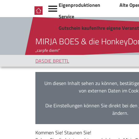
Eigenproduktionen
Alte Ope
Service
Gutschein kaufen
Ihre eigene Verans
MIRJA BOES & die HonkeyDo
„carpfe diem!“
DASDIE BRETTL
Um diesen Inhalt sehen zu können, bestätige
von externen Daten im Cook
Die Einstellungen können Sie direkt bei den
ändern.
Kommen Sie! Staunen Sie!