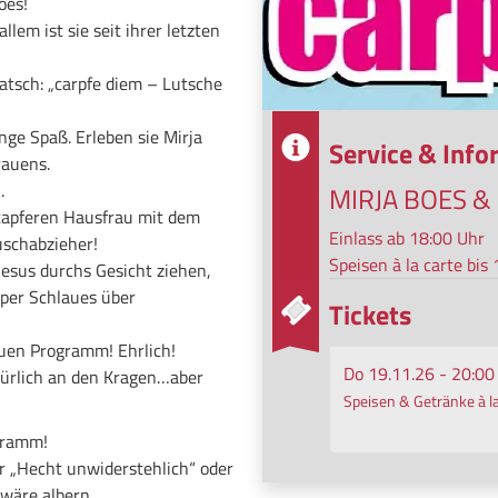
Boes!
lem ist sie seit ihrer letzten
atsch: „carpfe diem – Lutsche
nge Spaß. Erleben sie Mirja
© Lars Laion
Service & Inf
rauens.
1.
MIRJA BOES &
tapferen Hausfrau mit dem
Einlass ab 18:00 Uhr
uschabzieher!
Speisen à la carte bis
esus durchs Gesicht ziehen,
per Schlaues über
Tickets
euen Programm! Ehrlich!
Do 19.11.26 - 20:00
türlich an den Kragen…aber
Speisen & Getränke à la
ogramm!
er „Hecht unwiderstehlich“ oder
 wäre albern.