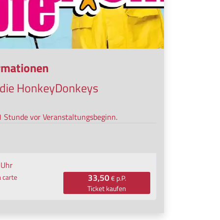
ormationen
 die HonkeyDonkeys
 1 Stunde vor Veranstaltungsbeginn.
 Uhr
33,50
 carte
€ p.P.
Ticket kaufen