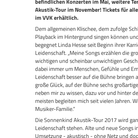
befindlichen Konzerten im Mai, weitere T
Akustik-Tour im November! Tickets für alle
im VVK erhältlich.
Dem allgemeinen Klischee, dem zufolge Sch
Playback im Hintergrund singen können und 
begegnet Linda Hesse seit Beginn ihrer Karr
Leidenschaft. „Meine Songs erzählen die gro
wichtigen und scheinbar unwichtigen Geschi
dabei immer um Menschen, Gefühle und Em
Leidenschaft besser auf die Bühne bringen a
große Glück, auf der Bühne sechs großartig
neben mir zu wissen, dazu vor und hinter de
meisten begleiten mich seit vielen Jahren. Wi
Musiker-Familie.“
Die Sonnenkind Akustik-Tour 2017 wird gan
Leidenschaft stehen. Alte und neue Songs i
Umsetzung - akustisch - ohne Netz und dop