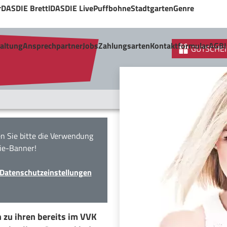
r
DASDIE Brettl
DASDIE Live
Puffbohne
Stadtgarten
Genre
taltung
Ansprechpartner
Jobs
Zahlungsarten
Kontaktformular
AGB
GUTSCHEI
n Sie bitte die Verwendung
ie-Banner!
Datenschutzeinstellungen
h zu ihren bereits im VVK