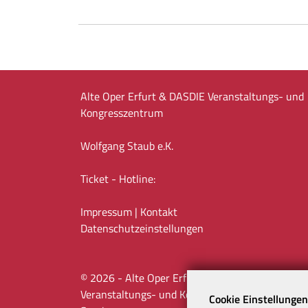
Alte Oper Erfurt & DASDIE Veranstaltungs- und
Kongresszentrum
Wolfgang Staub e.K.
Ticket - Hotline:
Impressum
|
Kontakt
Datenschutz­einstellungen
©
2026
- Alte Oper Erfurt & DASDIE
Veranstaltungs- und Kongresszentrum |
ATeO-
Cookie Einstellungen