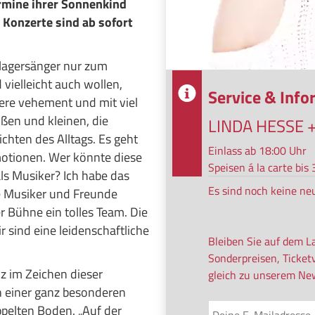
ermine ihrer Sonnenkind
 Konzerte sind ab sofort
lagersänger nur zum
vielleicht auch wollen,
Service & Inf
iere vehement und mit viel
ßen und kleinen, die
LINDA HESSE 
chten des Alltags. Es geht
Einlass ab 18:00 Uhr
otionen. Wer könnte diese
Speisen á la carte bi
ls Musiker? Ich habe das
Es sind noch keine ne
e Musiker und Freunde
r Bühne ein tolles Team. Die
r sind eine leidenschaftliche
Bleiben Sie auf dem L
Sonderpreisen, Ticket
z im Zeichen dieser
gleich zu unserem New
n einer ganz besonderen
pelten Boden. „Auf der