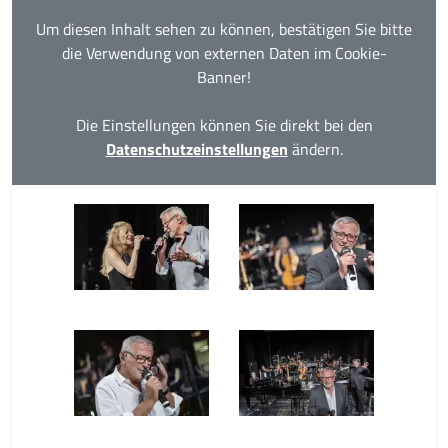
Um diesen Inhalt sehen zu können, bestätigen Sie bitte
die Verwendung von externen Daten im Cookie-
Banner!
Die Einstellungen können Sie direkt bei den
Datenschutzeinstellungen
ändern.
Konstantin Wecker &
Konstantin Wecker &
die Bayerische
die Bayerische
Philharmonie -
Philharmonie -
Weltenbrand ©Thomas
Weltenbrand ©Thomas
Karsten (© Thomas
Karsten (© Thomas
Karsten)
Karsten)
Konstantin Wecker &
Konstantin Wecker &