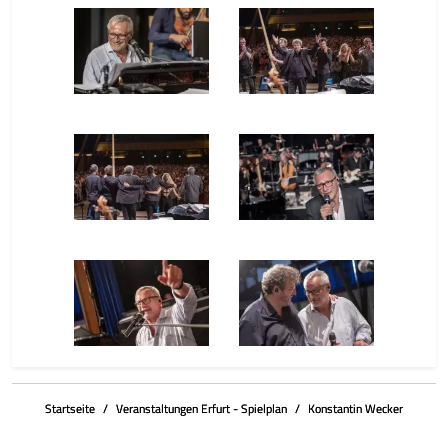
die Bayerische
die Bayerische
Philharmonie -
Philharmonie -
Weltenbrand ©Thomas
Weltenbrand ©Thomas
Karsten (© Thomas
Karsten (© Thomas
Karsten)
Karsten)
Konstantin Wecker &
Konstantin Wecker &
die Bayerische
die Bayerische
Philharmonie -
Philharmonie -
Weltenbrand ©Thomas
Weltenbrand ©Thomas
Karsten (© Thomas
Karsten (© Thomas
Karsten)
Karsten)
Konstantin Wecker &
Konstantin Wecker &
die Bayerische
die Bayerische
Philharmonie -
Philharmonie -
Weltenbrand ©Thomas
Weltenbrand ©Thomas
Karsten (© Thomas
Karsten (© Thomas
Karsten)
Karsten)
Konstantin Wecker &
Konstantin Wecker &
die Bayerische
die Bayerische
Startseite
Veranstaltungen Erfurt - Spielplan
Konstantin Wecker
Philharmonie -
Philharmonie -
Weltenbrand ©Thomas
Weltenbrand ©Thomas