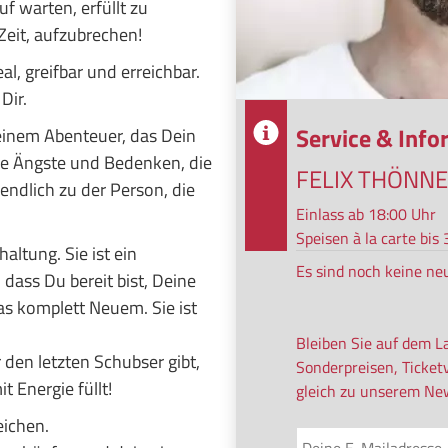
f warten, erfüllt zu
 Zeit, aufzubrechen!
l, greifbar und erreichbar.
Dir.
Service & Inf
 einem Abenteuer, das Dein
ie Ängste und Bedenken, die
FELIX THÖNN
endlich zu der Person, die
Einlass ab 18:00 Uhr
© Felix Thoennessen GmbH
Speisen à la carte bi
altung. Sie ist ein
Es sind noch keine ne
 dass Du bereit bist, Deine
as komplett Neuem. Sie ist
Bleiben Sie auf dem L
r den letzten Schubser gibt,
Sonderpreisen, Ticket
 Energie füllt!
gleich zu unserem New
eichen.