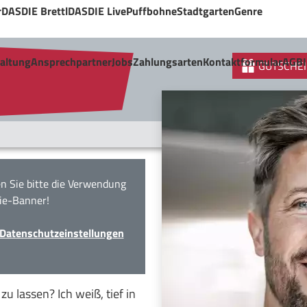
r
DASDIE Brettl
DASDIE Live
Puffbohne
Stadtgarten
Genre
taltung
Ansprechpartner
Jobs
Zahlungsarten
Kontaktformular
AGB
GUTSCHEI
n Sie bitte die Verwendung
ie-Banner!
Datenschutzeinstellungen
u lassen? Ich weiß, tief in