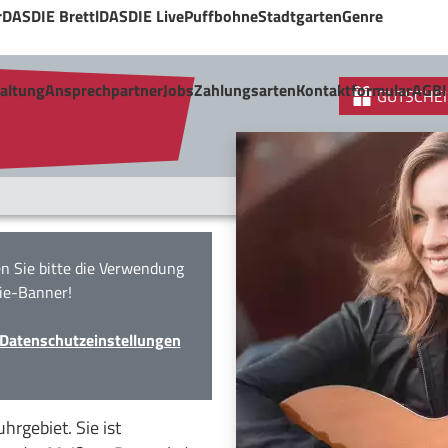
r
DASDIE Brettl
DASDIE Live
Puffbohne
Stadtgarten
Genre
taltung
Ansprechpartner
Jobs
Zahlungsarten
Kontaktformular
AGB
GUTSCHEI
n Sie bitte die Verwendung
ie-Banner!
Datenschutzeinstellungen
hrgebiet. Sie ist