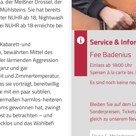
.a. der Meißner Drossel, der
ühlsteins. Sie hat bereits
nter NUHR ab 18, Nightwash
bei NUHR ab 18 erreichte bei
Service & Inf
r Kabarett-und
en, bewährten Mittel des
Fee Badenius
 der lärmenden Aggression
Einlass ab 18:00 Uhr
 ganz und gar
Speisen á la carte bi
eit und Zimmertemperatur,
Es sind noch keine ne
 sie vorträgt, bereitwillig
 mit ein paar subtilen,
nigermaßen harmlos-heiteren
Bleiben Sie auf dem L
ikums gewonnen hat, zwingt
Sonderpreisen, Ticket
bst zu betrachten – und
gleich zu unserem New
ecklos und das Wohlbefi