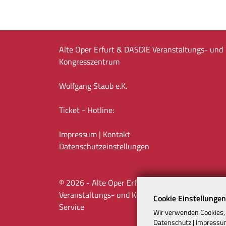
Alte Oper Erfurt & DASDIE Veranstaltungs- und
Kongresszentrum
Wolfgang Staub e.K.
Ticket - Hotline:
Impressum
|
Kontakt
Datenschutz­einstellungen
©
2026
- Alte Oper Erfurt & DASDIE
Veranstaltungs- und Kongresszentrum |
ATeO-
Cookie Einstellungen
Service
Wir verwenden Cookies, 
Datenschutz
|
Impressu