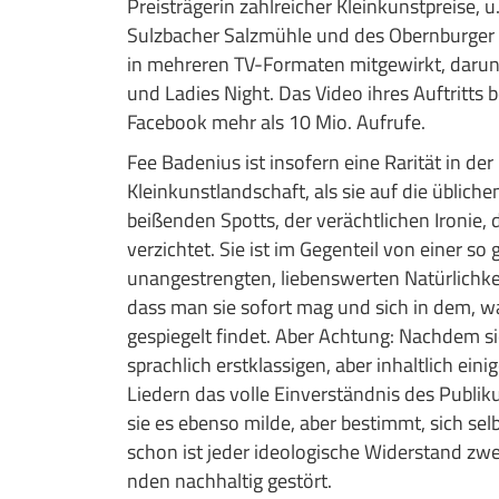
Preisträgerin zahlreicher Kleinkunstpreise, u
Sulzbacher Salzmühle und des Obernburger M
in mehreren TV-Formaten mitgewirkt, daru
und Ladies Night. Das Video ihres Auftritts 
Facebook mehr als 10 Mio. Aufrufe.
Fee Badenius ist insofern eine Rarität in de
Kleinkunstlandschaft, als sie auf die üblich
beißenden Spotts, der verächtlichen Ironie,
verzichtet. Sie ist im Gegenteil von einer so
unangestrengten, liebenswerten Natürlichk
dass man sie sofort mag und sich in dem, was
gespiegelt findet. Aber Achtung: Nachdem sie
sprachlich erstklassigen, aber inhaltlich ei
Liedern das volle Einverständnis des Publ
sie es ebenso milde, aber bestimmt, sich sel
schon ist jeder ideologische Widerstand zw
nden nachhaltig gestört.