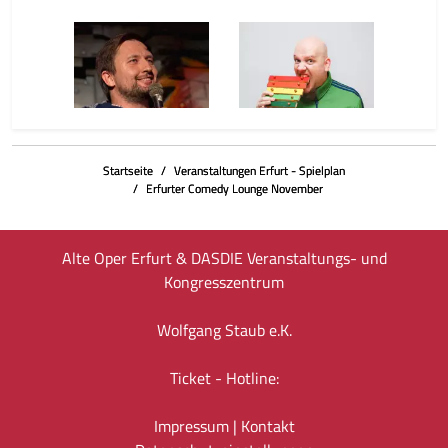
Jan Preuß
Vicky Vomit
der Wolli
Startseite
Veranstaltungen Erfurt - Spielplan
Oleg Borisov
Erfurter Comedy Lounge November
Alte Oper Erfurt & DASDIE Veranstaltungs- und
Kongresszentrum
Wolfgang Staub e.K.
Ticket - Hotline:
Impressum
|
Kontakt