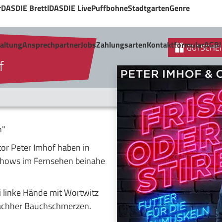
r
DASDIE Brettl
DASDIE Live
Puffbohne
Stadtgarten
Genre
taltung
Ansprechpartner
Jobs
Zahlungsarten
Kontaktformular
AGB
GUTSCHEI
f
n"
or Peter Imhof haben in
shows im Fernsehen beinahe
linke Hände mit Wortwitz
 nachher Bauchschmerzen.