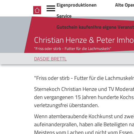
Eigenproduktionen
Alte Ope
Service
Gutschein kaufen
Ihre eigene Verans
Christian Henze & Peter Imho
"Friss oder stirb - Futter für die Lachmuskeln"
DASDIE BRETTL
"Friss oder stirb - Futter für die Lachmuskel
Sternekoch Christian Henze und TV Moderat
den vergangenen 15 Jahren hunderte Koch
verletzungsfrei überstanden.
Wenn atemberaubende Kochkunst und zwei 
aufeinanderprallen, haben alle Beteiligten
Meistens vom Lachen und nicht vom Essen.