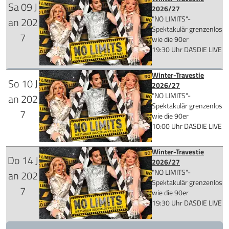
Tickets kaufen
Sa
09
J
für 69,90 €
2026/27
"NO LIMITS"-
an
202
Spektakulär grenzenlos
7
wie die 90er
19:30 Uhr
DASDIE LIVE
Mehr Infos
Winter-Travestie
Tickets kaufen
So
10
J
für 69,90 €
2026/27
"NO LIMITS"-
an
202
Spektakulär grenzenlos
7
wie die 90er
10:00 Uhr
DASDIE LIVE
Mehr Infos
Winter-Travestie
Winter-Travestie-Brunch
Tickets kaufen
Do
14
J
2026/27
"NO LIMITS"-
an
202
für 59,90 €
Spektakulär grenzenlos
7
wie die 90er
19:30 Uhr
DASDIE LIVE
Mehr Infos