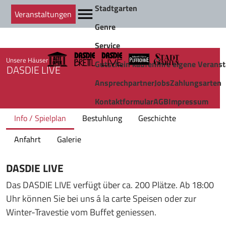
Stadtgarten
Veranstaltungen
Genre
Service
Unsere Häuser
Gutschein kaufen
Ihre eigene Veranst
DASDIE LIVE
Ansprechpartner
Jobs
Zahlungsarten
Kontaktformular
AGB
Impressum
Info / Spielplan
Bestuhlung
Geschichte
Anfahrt
Galerie
DASDIE LIVE
Das DASDIE LIVE verfügt über ca. 200 Plätze. Ab 18:00
Uhr können Sie bei uns á la carte Speisen oder zur
Winter-Travestie vom Buffet geniessen.