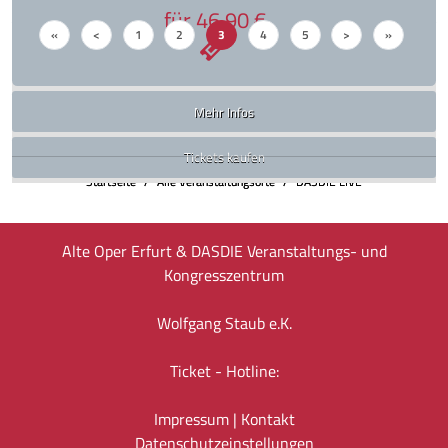
für 46,90 €
«
<
1
2
3
4
5
>
»
Tickets kaufen
Mehr Infos
Tickets kaufen
Startseite
Alle Veranstaltungsorte
DASDIE LIVE
Alte Oper Erfurt & DASDIE Veranstaltungs- und
Kongresszentrum
Wolfgang Staub e.K.
Ticket - Hotline:
Impressum
|
Kontakt
Datenschutz­einstellungen