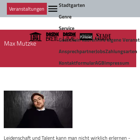
Stadtgarten
Veranstaltungen
Genre
Service
Gutschein kaufen
Ihre eigene Veranst
Max Mutzke
Ansprechpartner
Jobs
Zahlungsarten
Kontaktformular
AGB
Impressum
Leidenschaft und Talent kann man nicht wirklich erlernen -