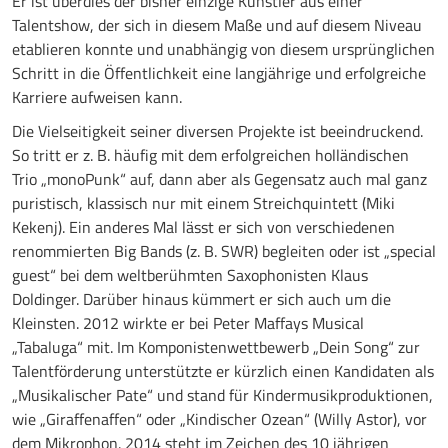
Er ist überdies der bisher einzige Künstler aus einer
Talentshow, der sich in diesem Maße und auf diesem Niveau
etablieren konnte und unabhängig von diesem ursprünglichen
Schritt in die Öffentlichkeit eine langjährige und erfolgreiche
Karriere aufweisen kann.
Die Vielseitigkeit seiner diversen Projekte ist beeindruckend.
So tritt er z. B. häufig mit dem erfolgreichen holländischen
Trio „monoPunk“ auf, dann aber als Gegensatz auch mal ganz
puristisch, klassisch nur mit einem Streichquintett (Miki
Kekenj). Ein anderes Mal lässt er sich von verschiedenen
renommierten Big Bands (z. B. SWR) begleiten oder ist „special
guest“ bei dem weltberühmten Saxophonisten Klaus
Doldinger. Darüber hinaus kümmert er sich auch um die
Kleinsten. 2012 wirkte er bei Peter Maffays Musical
„Tabaluga“ mit. Im Komponistenwettbewerb „Dein Song“ zur
Talentförderung unterstützte er kürzlich einen Kandidaten als
„Musikalischer Pate“ und stand für Kindermusikproduktionen,
wie „Giraffenaffen“ oder „Kindischer Ozean“ (Willy Astor), vor
dem Mikrophon. 2014 steht im Zeichen des 10 jährigen