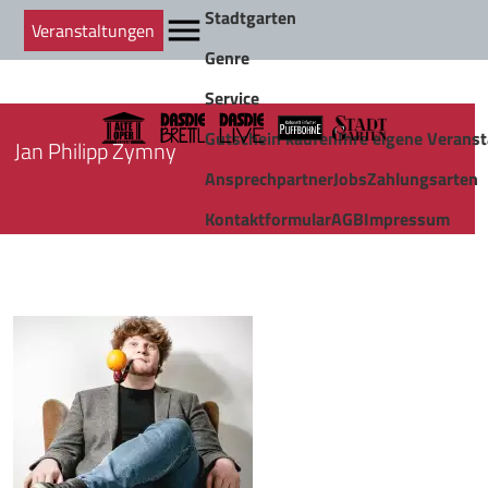
Stadtgarten
Veranstaltungen
Genre
Service
Gutschein kaufen
Ihre eigene Veranst
Jan Philipp Zymny
Ansprechpartner
Jobs
Zahlungsarten
Kontaktformular
AGB
Impressum