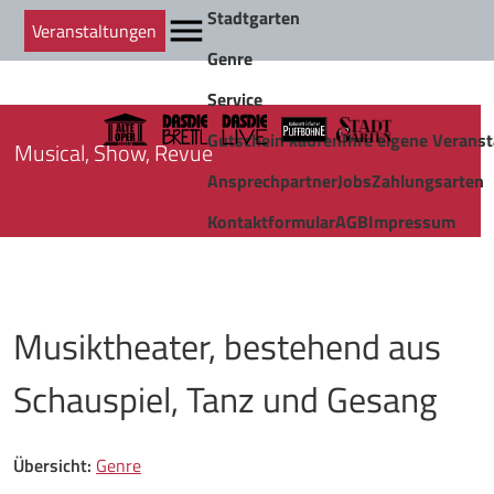
Stadtgarten
Veranstaltungen
Genre
Service
Gutschein kaufen
Ihre eigene Veranst
Musical, Show, Revue
Ansprechpartner
Jobs
Zahlungsarten
Kontaktformular
AGB
Impressum
Musiktheater, bestehend aus
Schauspiel, Tanz und Gesang
Übersicht:
Genre