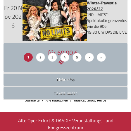
Winter-Travestie
Tickets kaufen
Fr
20
N
2026/27
"NO LIMITS"-
ov
202
für 89,90 €
Spektakulär grenzenlos
6
wie die 90er
19:30 Uhr
DASDIE LIVE
Mehr Infos
für 69,90 €
1
2
3
4
5
>
»
Tickets kaufen
Mehr Infos
Tickets kaufen
Startseite
Alle Kategorien
Musical, Show, Revue
Alte Oper Erfurt & DASDIE Veranstaltungs- und
Kongresszentrum