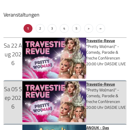
Veranstaltungen
1
2
3
4
5
>
»
Travestie-Revue
Sa
22
A
"Pretty Wo(man)" -
Comedy, Parodie &
ug
202
freche Conférencen
6
20:00 Uhr
DASDIE LIVE
Travestie-Revue
Sa
05
S
für 39,90 €
"Pretty Wo(man)" -
Comedy, Parodie &
ep
202
freche Conférencen
6
20:00 Uhr
DASDIE LIVE
Mehr Infos
ANOUK - Das