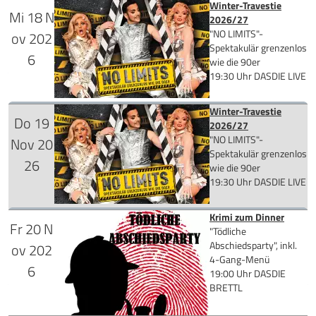
Winter-Travestie
Tickets kaufen
Mi
18
N
für 46,90 €
2026/27
"NO LIMITS"-
ov
202
Spektakulär grenzenlos
6
wie die 90er
19:30 Uhr
DASDIE LIVE
Mehr Infos
Winter-Travestie
Tickets kaufen
Do
19
für 64,90 €
2026/27
"NO LIMITS"-
Nov
20
Spektakulär grenzenlos
26
wie die 90er
19:30 Uhr
DASDIE LIVE
Mehr Infos
Krimi zum Dinner
Tickets kaufen
Fr
20
N
für 64,90 €
"Tödliche
Abschiedsparty", inkl.
ov
202
4-Gang-Menü
6
19:00 Uhr
DASDIE
BRETTL
Mehr Infos