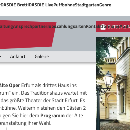
r
DASDIE Brettl
DASDIE Live
Puffbohne
Stadtgarten
Genre
taltung
Ansprechpartner
Jobs
Zahlungsarten
Kontaktformular
AGB
GUTSCHEI
e
Anfahrt
Galerie
Alte Oper
Erfurt als drittes Haus ins
um" ein. Das Traditionshaus wartet mit
das größte Theater der Stadt Erfurt. Es
ehbühne. Weiterhin stehen den Gästen 2
olgen Sie hier dem
Programm
der Alte
eranstaltung
ihrer Wahl.