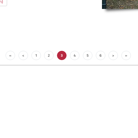
n)
«
<
1
2
3
4
5
6
>
»