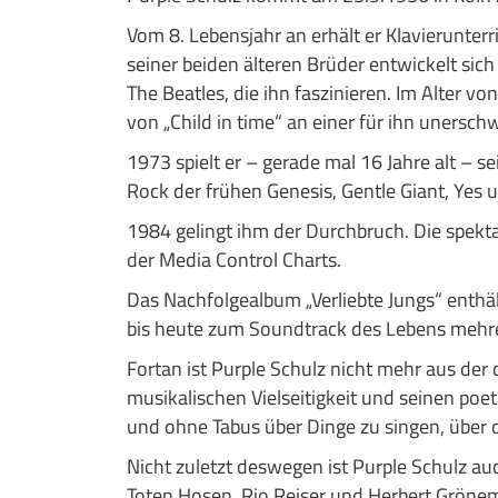
Vom 8. Lebensjahr an erhält er Klavierunterr
seiner beiden älteren Brüder entwickelt sic
The Beatles, die ihn faszinieren. Im Alter v
von „Child in time“ an einer für ihn uners
1973 spielt er – gerade mal 16 Jahre alt – s
Rock der frühen Genesis, Gentle Giant, Yes 
1984 gelingt ihm der Durchbruch. Die spektak
der Media Control Charts.
Das Nachfolgealbum „Verliebte Jungs“ enthält 
bis heute zum Soundtrack des Lebens mehr
Fortan ist Purple Schulz nicht mehr aus de
musikalischen Vielseitigkeit und seinen poe
und ohne Tabus über Dinge zu singen, über 
Nicht zuletzt deswegen ist Purple Schulz a
Toten Hosen, Rio Reiser und Herbert Gröne