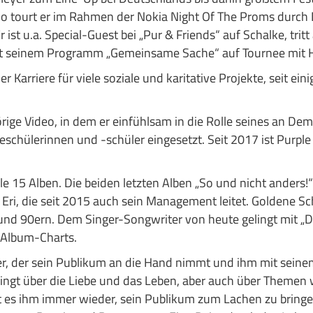
o tourt er im Rahmen der Nokia Night Of The Proms durch 
r ist u.a. Special-Guest bei „Pur & Friends“ auf Schalke, tr
it seinem Programm „Gemeinsame Sache“ auf Tournee mit H
er Karriere für viele soziale und karitative Projekte, seit ei
ige Video, in dem er einfühlsam in die Rolle seines an Dem
geschülerinnen und -schüler eingesetzt. Seit 2017 ist Purpl
e 15 Alben. Die beiden letzten Alben „So und nicht anders
Eri, die seit 2015 auch sein Management leitet. Goldene Sc
 und 90ern. Dem Singer-Songwriter von heute gelingt mit „
e Album-Charts.
iner, der sein Publikum an die Hand nimmt und ihm mit sei
singt über die Liebe und das Leben, aber auch über Themen 
t es ihm immer wieder, sein Publikum zum Lachen zu bringen