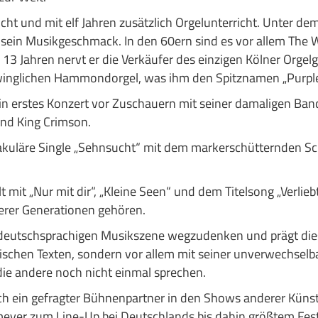
icht und mit elf Jahren zusätzlich Orgelunterricht. Unter d
h sein Musikgeschmack. In den 60ern sind es vor allem The 
on 13 Jahren nervt er die Verkäufer des einzigen Kölner Orgel
chwinglichen Hammondorgel, was ihm den Spitznamen „Purple
ein erstes Konzert vor Zuschauern mit seiner damaligen Band
und King Crimson.
uläre Single „Sehnsucht“ mit dem markerschütternden Schrei 
mit „Nur mit dir“, „Kleine Seen“ und dem Titelsong „Verliebte
erer Generationen gehören.
r deutschsprachigen Musikszene wegzudenken und prägt die
tischen Texten, sondern vor allem mit seiner unverwechselb
die andere noch nicht einmal sprechen.
uch ein gefragter Bühnenpartner in den Shows anderer Küns
meyer zum Line-Up bei Deutschlands bis dahin größtem Fest