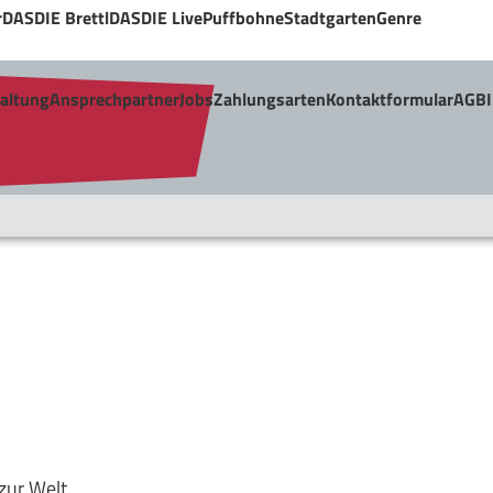
r
DASDIE Brettl
DASDIE Live
Puffbohne
Stadtgarten
Genre
taltung
Ansprechpartner
Jobs
Zahlungsarten
Kontaktformular
AGB
zur Welt.