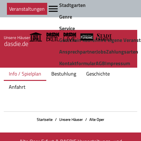
Stadtgarten
Veranstaltungen
Genre
Service
Unsere Häuser
Gutschein kaufen
Ihre eigene Veranst
dasdie.de
Ansprechpartner
Jobs
Zahlungsarten
Kontaktformular
AGB
Impressum
Info / Spielplan
Bestuhlung
Geschichte
Anfahrt
Startseite
Unsere Häuser
Alte Oper