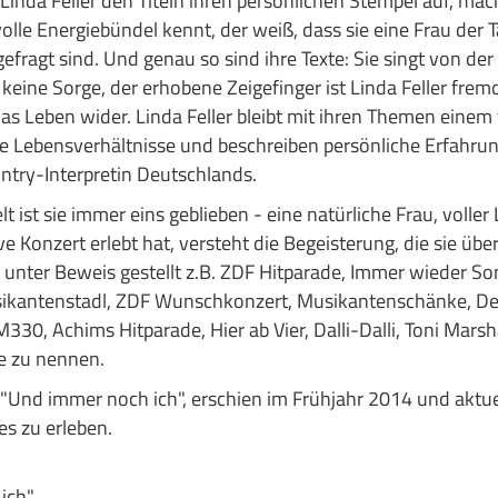
Linda Feller den Titeln ihren persönlichen Stempel auf, ma
le Energiebündel kennt, der weiß, dass sie eine Frau der Ta
gefragt sind. Und genau so sind ihre Texte: Sie singt von de
keine Sorge, der erhobene Zeigefinger ist Linda Feller frem
as Leben wider. Linda Feller bleibt mit ihren Themen eine
che Lebensverhältnisse und beschreiben persönliche Erfahru
ountry-Interpretin Deutschlands.
t ist sie immer eins geblieben - eine natürliche Frau, voller
e Konzert erlebt hat, versteht die Begeisterung, die sie über
e unter Beweis gestellt z.B. ZDF Hitparade, Immer wieder 
sikantenstadl, ZDF Wunschkonzert, Musikantenschänke, Der 
, Achims Hitparade, Hier ab Vier, Dalli-Dalli, Toni Marshal
e zu nennen.
nd immer noch ich", erschien im Frühjahr 2014 und aktuell
s zu erleben.
ich"