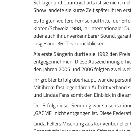
Schlager und Countrycharts ist sie nicht m
Show landete sie kurze Zeit später ihren er
Es folgten weitere Fernsehauftritte, der Er
Kloten/Schweiz 1988, ihr internationaler D
oder auch ihr unverkennbarer Sound, garanti
insgesamt 36 CDs zurückblicken.
Als erste Sängerin durfte sie 1992 den Pr
entgegennehmen. Diese Auszeichnung erhiel
den Jahren 2005 und 2006 folgten zwei wei
I
hr größter Erfolg überhaupt, war die persön
Mit ihrem fast legendären Auftritt verband 
und Lindas Fans somit den Einblick in die a
Der Erfolg dieser Sendung war so sensationel
„GACMF“ nicht entgangen ist. Diese Fede
Linda Fellers Mischung aus konventioneller 