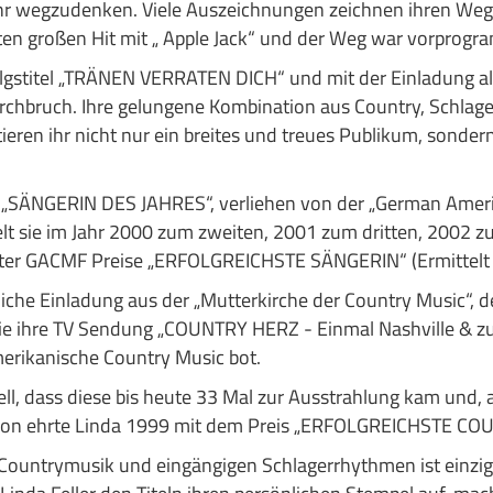
ehr wegzudenken. Viele Auszeichnungen zeichnen ihren Weg.
sten großen Hit mit „ Apple Jack“ und der Weg war vorprogra
folgstitel „TRÄNEN VERRATEN DICH“ und mit der Einladung als
urchbruch. Ihre gelungene Kombination aus Country, Schlage
eren ihr nicht nur ein breites und treues Publikum, sondern
eis „SÄNGERIN DES JAHRES“, verliehen von der „German Amer
t sie im Jahr 2000 zum zweiten, 2001 zum dritten, 2002 z
ter GACMF Preise „ERFOLGREICHSTE SÄNGERIN“ (Ermittelt d
liche Einladung aus der „Mutterkirche der Country Music“, 
sie ihre TV Sendung „COUNTRY HERZ - Einmal Nashville & zu
merikanische Country Music bot.
l, dass diese bis heute 33 Mal zur Ausstrahlung kam und, al
ration ehrte Linda 1999 mit dem Preis „ERFOLGREICHSTE 
Countrymusik und eingängigen Schlagerrhythmen ist einzigart