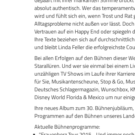
Gepaart mit ihrer markanten Stimme drückt 
absolut authentisch. Wer das temperamentvol
wird und fühlt sich ein, wenn Trost und Rat 
Alltagsprobleme nicht außen vor lässt. Doch 
Vertrauen auf ein Happy End oder spiegeln d
Ihre Texte beziehen sich auf durchschnittli
und bleibt Linda Feller die erfolgreichste C
Bei allen Erfolgen auf den Bühnen dieser Wel
Starallüren. Und wer sie einmal bei einem Liv
unzähligen TV Shows im Laufe ihrer Karrier
für Sie, Musikantenscheune, Stop & Go, Mu
Deutsches Schlagermagazin, Wunschbox, KM330
Disney World Florida & Mexico um nur einig
Ihre neues Album zum 30. Bühnenjubiläum, "U
Programmen auf den Bühnen unseres Lande
Aktuelle Bühnenprogramme:
"Frauenherz Tour 2015... Und immer noch 