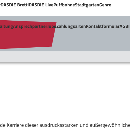
r
DASDIE Brettl
DASDIE Live
Puffbohne
Stadtgarten
Genre
taltung
Ansprechpartner
Jobs
Zahlungsarten
Kontaktformular
AGB
de Karriere dieser ausdrucksstarken und außergewöhnliche