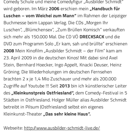
Comedy Schule und meine Comedyfigur „Ausbilder Schmidt“
wird geboren. Im März
2006
erschien mein
„Handbuch für
Luschen – vom Weichei zum Mann“
im Rahmen der Leipziger
Buchmesse beim Lappan Verlag. Die CDs „Morgen Ihr
Luschen“, „Blümchensex“, „Zum Brüllen Komisch“ verkauften
sich mehr als 150.000 Mal. Die CD VÖ
DRECKSACK
und die
DVD zum Programm Solo „Er kam, sah und brüllte“ erschienen
2008
Mein Kinofilm „Ausbilder Schmidt – der Film“ kam am
23. April 2009 in die deutschen Kinos! Mit dabei sind Axel
Stein, Bernhard Hoecker, Ingo Appelt, Knacki Deuser, Heinz
Gröning. Die Wiederholungen im deutschen Fernsehen
brachten 2 x je 1,4 Mio Zuschauer und mehr als 200.000
Zugriffe auf Youtube !!! Seit
2013
bin ich künstlerischer Leiter
des
„Kleinkunstpreis Ostfriesland“,
dem Comedy-Festival in 5
Städten in Ostfriesland. Holger Müller alias Ausbilder Schmidt
betreibt in Pilsum (Ostfriesland) selbst ein eigenes
Kleinkunst-Theater
„Das sehr kleine Haus“.
Webseite:
http://www.ausbilder-schmidt-live.de/