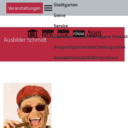
Stadtgarten
Veranstaltungen
Genre
Service
Gutschein kaufen
Ihre eigene Veranst
Ausbilder Schmidt
Ansprechpartner
Jobs
Zahlungsarten
Kontaktformular
AGB
Impressum